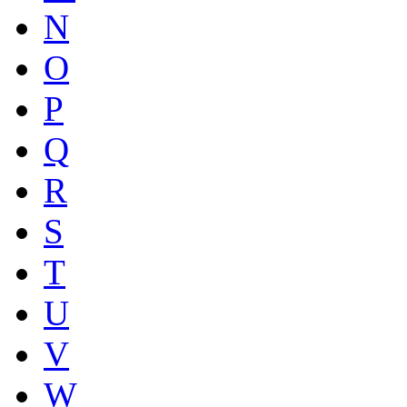
N
O
P
Q
R
S
T
U
V
W