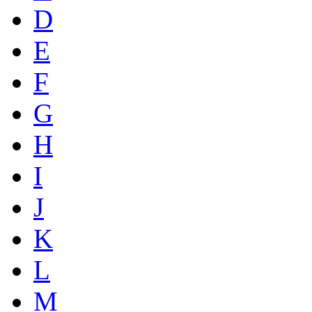
D
E
F
G
H
I
J
K
L
M