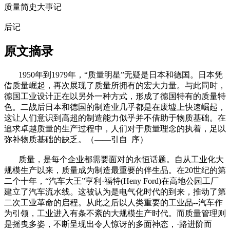
质量简史大事记
后记
原文摘录
1950年到1979年，“质量明星”无疑是日本和德国。日本凭
借质量崛起，再次展现了质量所拥有的宏大力量。与此同时，
德国工业设计正在以另外一种方式，形成了德国特有的质量特
色。二战后日本和德国的制造业几乎都是在废墟上快速崛起，
这让人们意识到高超的制造能力似乎并不借助于物质基础。在
追求卓越质量的生产过程中，人们对于质量理念的执着，足以
弥补物质基础的缺乏。（——引自 序）
质量，是每个企业都需要面对的永恒话题。自从工业化大
规模生产以来，质量成为制造最重要的伴生品。在20世纪的第
二个十年，“汽车大王”亨利·福特(Heny Ford)在高地公园工厂
建立了汽车流水线。这被认为是电气化时代的到来，推动了第
二次工业革命的启程。从此之后以人类重要的工业品--汽车作
为引领，工业进入有条不紊的大规模生产时代。而质量管理则
是摇曳多姿，不断呈现出令人惊讶的多面神态，·路进阶而