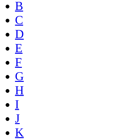
B
C
D
E
F
G
H
I
J
K