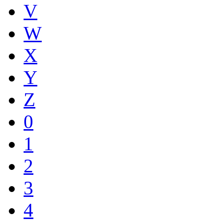
V
W
X
Y
Z
0
1
2
3
4