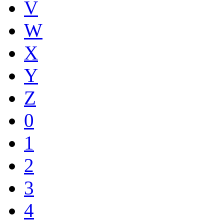
V
W
X
Y
Z
0
1
2
3
4