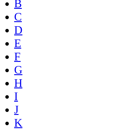
B
C
D
E
F
G
H
I
J
K